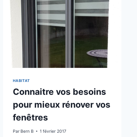
SECTEUR
QUI
GARDE
SA
DYNAMIQUE
HABITAT
Connaitre vos besoins
pour mieux rénover vos
fenêtres
Par
Bern B
1 février 2017